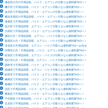
瀬谷区の方の不用品収、バイク・エアコンの引取りは便利屋TkOへ！
磯子区で不用品回収、バイク・エアコン引取りなら便利屋TkOへ！
金沢区で不用品回収、バイク・エアコンの引取りは便利屋TkOへ！
横浜市栄区の不用品回収、バイク・エアコン引取りは便利屋TkOへ！
港南区で不用品回収、バイク・エアコンの引取りなら便利屋TkOへ！
品川区で不用品回収、エアコン・バイク引取りなら便利屋TkOへ！
大田区で不用品回収、バイク・エアコンの引取りなら便利屋TkOへ！
港区の方！不用品回収、エアコン・バイク引取りなら便利屋TkOへ！
新宿区の方！不用品回収、エアコン・バイク引取りは便利屋TkOへ！
渋谷区の不用品回収、エアコン・バイク引取りは便利屋TkOへお任せ
中野区の方！不用品回収、バイク・エアコン引取りなら便利屋TkOへ
杉並区で不用品回収、エアコン・バイクの引取りなら便利屋TkOへ！
狛江市の方！不用品回収、エアコン・バイク引取りは便利屋TkOへ！
調布市で不用品回収、バイク・エアコン引取りなら便利屋TkOへ！
稲城市で不用品回収、エアコン・バイク引取りなら便利屋TkOへ！
町田市で不用品回収、バイク・エアコン引取りなら便利屋TkOへ！
練馬区で不用品回収、バイク・エアコン引取りなら便利屋TkOへ！
板橋区で不用品回収、バイク・エアコン引取りなら便利屋TkOへ！
北区で不用品回収、バイク・エアコン引取りなら便利屋TkOへ！
豊島区で不用品回収、バイク・エアコン引取りなら便利屋TkOへ！
千代田区で不用品回収、バイク・エアコン引取りなら便利屋TkOへ！
文京区で不用品回収、バイク・エアコン引取りなら便利屋TkOへ！