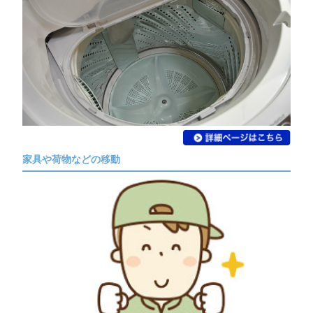
家具や荷物などの移動